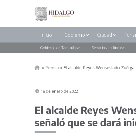
Inicio
Gobierno
Ciudad
Turi
Gobierno de Tamaulipas
Servicios en línea
Portada
»
Prensa
»
El alcalde Reyes Wenseslado Zúñiga V
18 de enero de 2022
El alcalde Reyes Wen
señaló que se dará ini