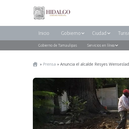
Inicio
Gobierno
Ciudad
Turi
Gobierno de Tamaulipas
Servicios en línea
Portada
»
Prensa
»
Anuncia el alcalde Resyes Wenseslado